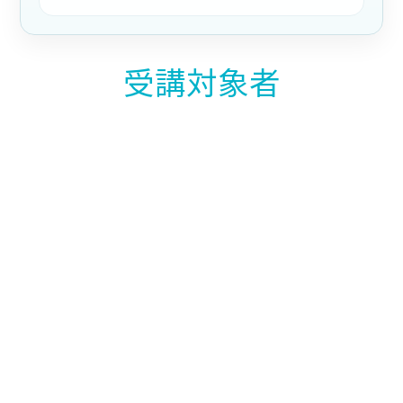
受講対象者
本研修は、NIS2対応において経営責任を担う方、ま
たはサイバーセキュリティに関する重要な意思決定
に関与する方を対象としています。
主な対象者は以下の通りです。
会社を代表し、業務執行権を有する立場の方
取締役、代表者、現地法人の責任者などの経営層
グループ会社の経営管理に関与する方
サイバーセキュリティ関連予算の承認・決裁に関
与する管理職
NIS2対応の方針決定、リスク管理、報告体制に関