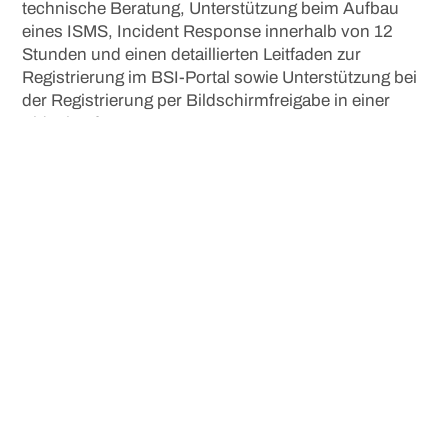
technische Beratung, Unterstützung beim Aufbau
eines ISMS, Incident Response innerhalb von 12
Stunden und einen detaillierten Leitfaden zur
Registrierung im BSI-Portal sowie Unterstützung bei
der Registrierung per Bildschirmfreigabe in einer
Videokonferenz an.
Sollten Sie Unterstützung bei der BSI-Registrierung
oder der Einhaltung des NIS2-Gesetzes benötigen,
zögern Sie bitte nicht, uns zu kontaktieren.
Mehr News
BSI veröffentlicht NIS2-
Checkliste: Sechs Schritte für den