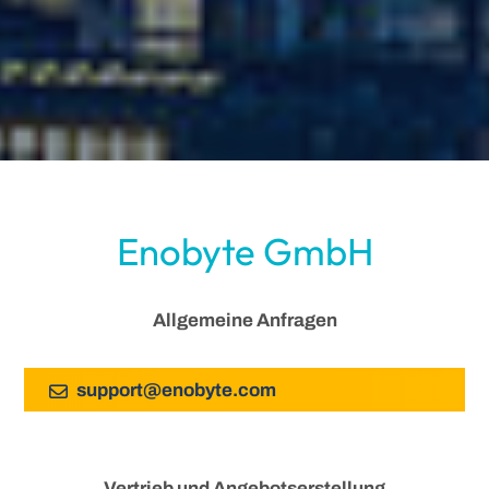
Enobyte GmbH
Allgemeine Anfragen
support
@
enobyte
.
com
Vertrieb und Angebotserstellung