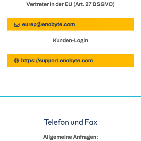
Vertreter in der EU (Art. 27 DSGVO)
eurep
@
enobyte
.
com
Kunden-Login
https://support.enobyte.com
Telefon und Fax
Allgemeine Anfragen: